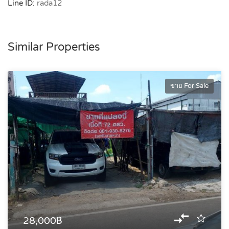
Line ID:
rada12
Similar Properties
ขาย For Sale
28,000฿