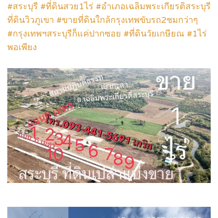
#สระบุรี #ที่ดินสวย1ไร่ #อำเภอเฉลิมพระเกียรติสระบุรี
ที่ดินวิวภูเขา #ขายที่ดินใกล้กรุงเทพขับรถ2ชมกว่าๆ
#กรุงเทพฯสระบุรีก็แค่ปากซอย #ที่ดินวัยเกษียณ #1ไร่
พอเพียง