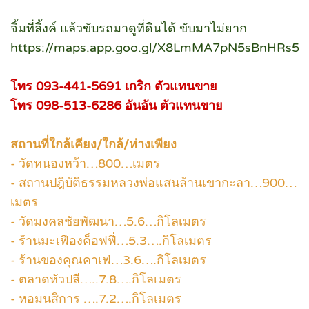
จิ้มที่ลิ้งค์ แล้วขับรถมาดูที่ดินได้ ขับมาไม่ยาก
https://maps.app.goo.gl/X8LmMA7pN5sBnHRs5
โ️ทร 093-441-5691 เกริก ตัวแทนขาย
โ️ทร ️098-513-6286 อันอัน ตัวแทนขาย
‍️สถานที่ใกล้เคียง/ใกล้/ห่างเพียง
-️ วัดหนองหว้า…800…เมตร
-️ ️สถานปฎิบัติธรรมหลวงพ่อแสนล้านเขากะลา…900…
เมตร
-️ ️วัดมงคลชัยพัฒนา…5.6…กิโลเมตร
-️ ️ร้านมะเฟืองค็อฟฟี่…5.3….กิโลเมตร
‍️-️ ร้านของคุณคาเฟ่…3.6….กิโลเมตร
‍️-️ ตลาดหัวปลี…..7.8….กิโลเมตร
‍️-️ หอมนสิการ ….7.2….กิโลเมตร