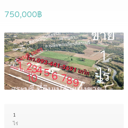
750,000฿
1
ไร่