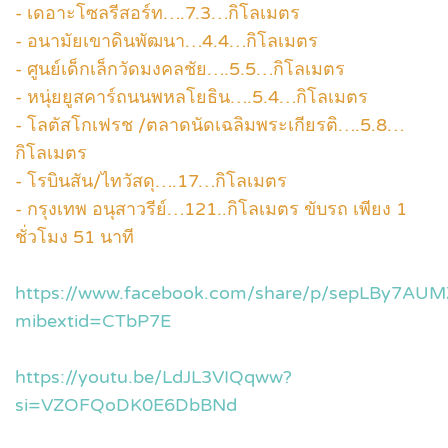
‍️-️ เดอาะโซลรีสอร์ท….7.3…กิโลเมตร
-️ อนามัยเขาดินพัฒนา…4.4…กิโลเมตร
️-️ ศูนย์เด็กเล็กวัดมงคลชัย….5.5…กิโลเมตร
-️ หนุ่ยยูสคาร์ถนนพหลโยธิน….5.4…กิโลเมตร
-️ โลตัสโกเฟรช /ตลาดนัดเฉลิมพระเกียรติ….5.8…
กิโลเมตร
-️ โรบินสัน/ไทวัสดุ….17…กิโลเมตร
-️ กรุงเทพ อนุสาวรีย์…121..กิโลเมตร ขับรถ เพียง 1
ชั่วโมง 51 นาที
https://www.facebook.com/share/p/sepLBy7AU
mibextid=CTbP7E
https://youtu.be/LdJL3VIQqww?
si=VZOFQoDK0E6DbBNd