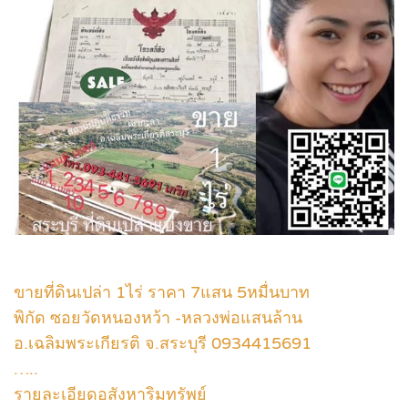
ขายที่ดินเปล่า 1ไร่ ราคา 7แสน 5หมื่นบาท
พิกัด ซอยวัดหนองหว้า -หลวงพ่อแสนล้าน
อ.เฉลิมพระเกียรติ จ.สระบุรี 0934415691
…..
รายละเอียดอสังหาริมทรัพย์