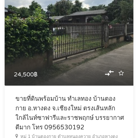
24,500฿
ขายที่ดินพร้อมบ้าน ทำเลทอง บ้านตอง
กาย อ.หางดง จ.เชียงใหม่ ตรงเส้นหลัก
ใกล้ไนท์ซาฟารีและราชพฤกษ์ บรรยากาศ
ดีมาก โทร 0956530192
หมู่ 1 บ้านตองกาย ตำบลหนองควาย อำเภอหางดง