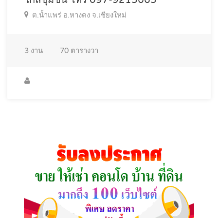
ต.น้ำแพร่ อ.หางดง จ.เชียงใหม่
3
งาน
70
ตารางวา