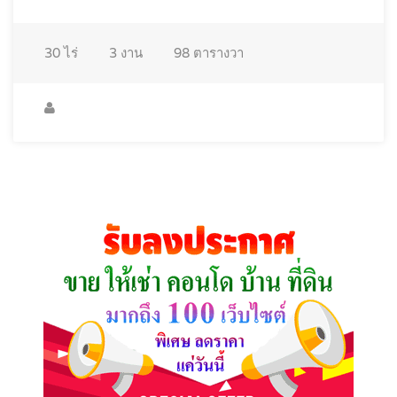
30
ไร่
3
งาน
98
ตารางวา