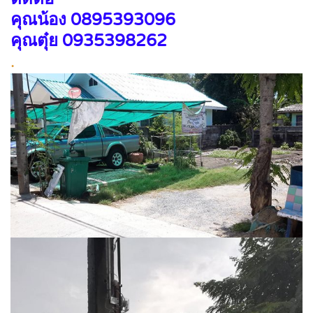
คุณน้อง​ 0895393096
คุณตุ๋ย 0935398262
.