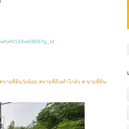
า
ar5wfwN1SXwE8E6?g_st
#ขายที่ดินวังน้อย #ขายที่ดินทำโกดัง # ขายที่ดิน