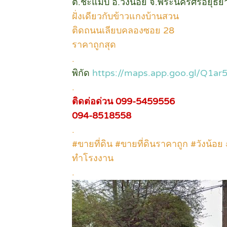
ต.ชะแมบ อ.วังน้อย จ.พระนครศรีอยุธย
ฝั่งเดียวกับข้าวแกงบ้านสวน
ติดถนนเลียบคลองซอย 28
ราคาถูกสุด
.
พิกัด
https://maps.app.goo.gl/Q1
.
ติดต่อด่วน 099-5459556
094-8518558
.
#ขายที่ดิน #ขายที่ดินราคาถูก #วังน้อย 
ทำโรงงาน
.