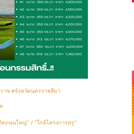
โคราช #จังหวัดนครราชสีมา
อม
 “ติดถนนใหญ่” / “ใกล้โครงการหรู”