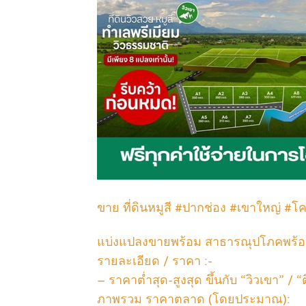
ขาย ที่ดินหมูสี #ปากช่อง #เขาใหญ่ #
แบ่งแปลงขายพร้อม สาธารณุปโภคพร้
รายละเอียด / ราคา :-
– ราคาต่ำสุด-สูงสุด ขึ้นกับ “วิวเขา” /
ภาพรวม ราคาตลาด (โดยประมาณ):