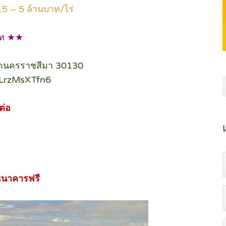
.5 – 5 ล้านบาท/ไร่
าท ★★
หวัดนครราชสีมา 30130
ALrzMsXTfn6
ต่อ
อธนาคารฟรี