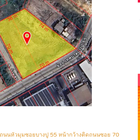
ิดถนนหัวมุมซอยบางปู 55 หน้ากว้างติดถนนซอย 70