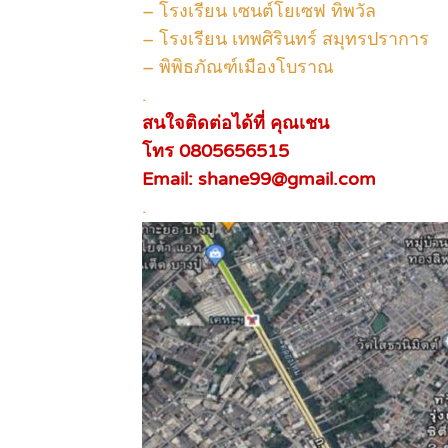
– โรงเรียน เซนต์โยเซฟ ทิพวัล
– โรงเรียน เทพศิรินทร์ สมุทรปราการ
– พิพิธภัณฑ์เมืองโบราณ
.
สนใจติดต่อได้ที่ คุณเชน
โทร 0805656515
Email: shane99@gmail.com
.