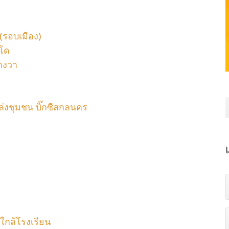
(รอบเมือง)
นโด
รางวา
่งชุมชน บิ๊กซีสกลนคร
ใกล้โรงเรียน