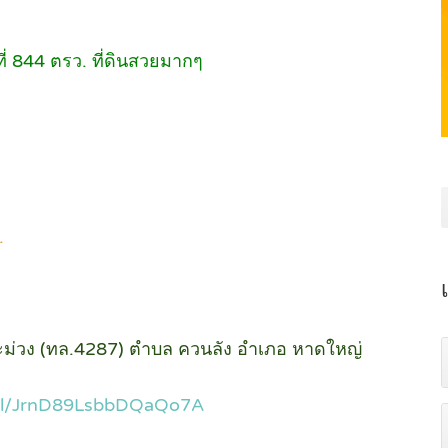
ที่ 844 ตรว. ที่ดินสวยมากๆ
.
าชะม่วง (ทล.4287) ตำบล ควนลัง อำเภอ หาดใหญ่
.gl/JrnD89LsbbDQaQo7A