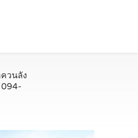
กควนลัง
 094-