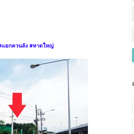
่ #แยกควนลัง #หาดใหญ่