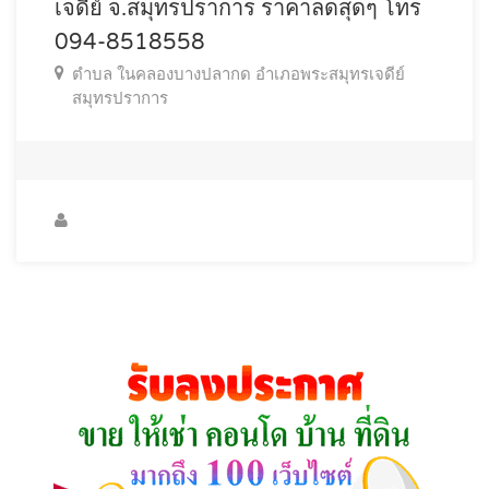
เจดีย์ จ.สมุทรปราการ ราคาลดสุดๆ โทร
094-8518558
ตำบล ในคลองบางปลากด อำเภอพระสมุทรเจดีย์
สมุทรปราการ