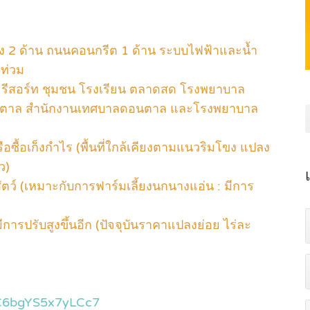
 2 ด้าน ถนนคอนกรีต 1 ด้าน ระบบไฟฟ้าและน้ำ
ยท่วม
าร รีสอร์ท ชุมชน โรงเรียน ตลาดสด โรงพยาบาล
ดอนตาล สำนักงานเทศบาลดอนตาล และโรงพยาบาล
ือซื้อเก็งกำไร (พื้นที่ใกล้เคียงตามแนวริมโขง แปลง
ว)
ัตว์ (เหมาะกับการฟาร์มเลี้ยงนกนางแอ่น : มีการ
ารปรับสูงขึ้นอีก (ปัจจุบันราคาแปลงย่อย ไร่ละ
JC6bgYS5x7yLCc7