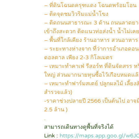
– ที่ดินโฉนดครุฑแดง โฉนดพร้อมโอน
– ติดจุดชมวิวริมแม่น้ำโขง
– ติดถนนสาธารณะ 3 ด้าน ถนนลาดยาง
เข้าถึงสะดวก ติดแนวท่อส่งน้ำ น้ำไม่เค
– พื้นที่ใกล้เคียง ร้านอาหาร สวนอาห
– ระยะทางห่างจาก ที่ว่าการอำเภอ
ดอลตาล เพียง 2-3 กิโลเมตร
– เหมาะทำคาเฟ่ รีสอร์ท ที่ดินจัดสรร หร
ใหญ่ ส่วนมากนายทุนซื้อไว้เกือบหมดแล้
– เหมาะทำฟาร์มสเตย์ ปลูกผลไม้ เลี้ยงส
สำรวจแล้ว)
-ราคาช่วงปลายปี 2566 เป็นต้นไป อาจมีก
2.5 ล้าน )
.
สามารถเดินทางดูพื้นที่จริงได้
Link :
https://maps.app.goo.gl/w6