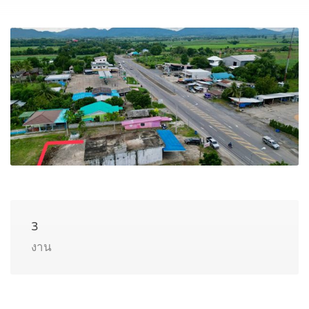
3
งาน