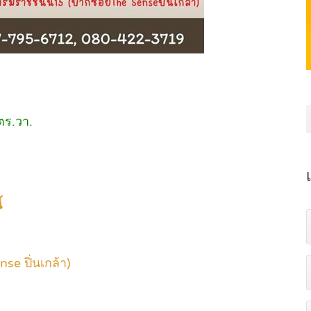
ตร.วา.
้
e ปิ่นเกล้า)