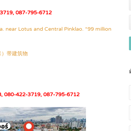
2-3719, 087-795-6712
a. near Lotus and Central Pinklao. *99 million
米）带建筑物
8, 080-422-3719, 087-795-6712