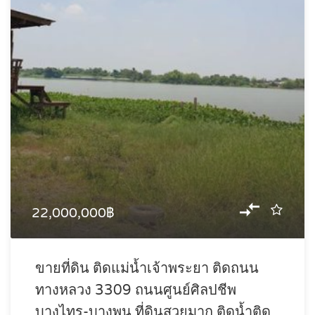
22,000,000฿
ขายที่ดิน ติดแม่น้ำเจ้าพระยา ติดถนน
ทางหลวง 3309 ถนนศูนย์ศิลปชีพ
บางไทร-บางพูน ที่ดินสวยมาก ติดน้ำติด