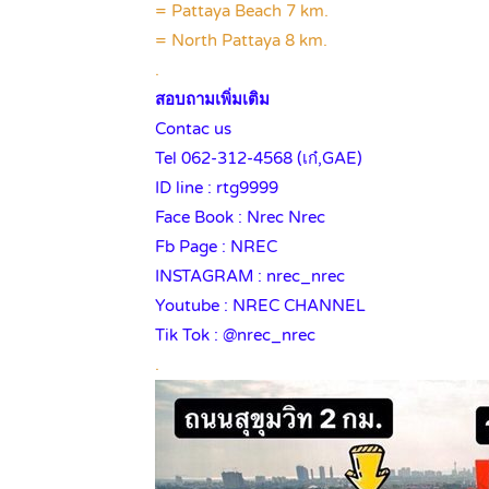
= Pattaya Beach 7 km.
= North Pattaya 8 km.
.
สอบถามเพิ่มเติม
Contac us
Tel 062-312-4568 (เก๋,GAE)
ID line : rtg9999
Face Book : Nrec Nrec
Fb Page : NREC
INSTAGRAM : nrec_nrec
Youtube : NREC CHANNEL
Tik Tok : @nrec_nrec
.