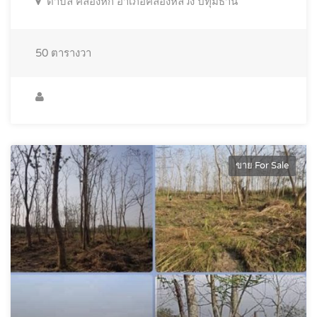
ตำบล คลองหก อำเภอคลองหลวง ปทุมธานี
50
ตารางวา
ขาย For Sale