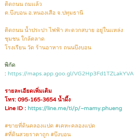
ติดถนน ถมเเล้ว
ต.บึงบอน อ.หนองเสือ จ.ปทุมธานี
ติดถนน น้ำประปา ไฟฟ้า สะดวกสบาย อยู่ในเเหล่ง
ชุมชน ใกล้ตลาด
โรงเรียน วัด ร้านอาหาร ถนนบึงบอน
พิกัด
:
https://maps.app.goo.gl/VG2Hp3Fd1TZLakYVA
รายละเอียดเพิ่มเติม
โทร: 095-165-3654 น้ำผึ้ง
Line ID :
https://line.me/ti/p/~mamy.phueng
#ขายที่ดินคลองแปด #เคหะคลองแปด
#ที่ดินสวยราคาถูก #บึงบอน