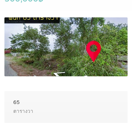
65
ตารางวา