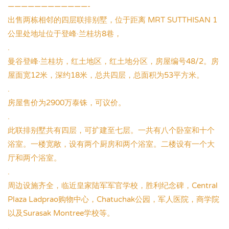
————————————-
出售两栋相邻的四层联排别墅，位于距离 MRT SUTTHISAN 1
公里处地址位于登峰·兰桂坊8巷，
.
曼谷登峰·兰桂坊，红土地区，红土地分区，房屋编号48/2。房
屋面宽12米，深约18米，总共四层，总面积为53平方米。
.
房屋售价为2900万泰铢，可议价。
.
此联排别墅共有四层，可扩建至七层。一共有八个卧室和十个
浴室。一楼宽敞，设有两个厨房和两个浴室。二楼设有一个大
厅和两个浴室。
.
周边设施齐全，临近皇家陆军军官学校，胜利纪念碑，Central
Plaza Ladprao购物中心，Chatuchak公园，军人医院，商学院
以及Surasak Montree学校等。
.