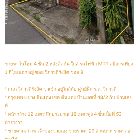
.
ขายทาว์นโฮม 4 ชั้น 2 หลังติดกัน ใกล้ รถไฟฟ้า MRT สุธิสารเพียง
1 กิโลเมตร อยู่ ซอย วิภาวดีรังสิต ซอย 8
.
* ถนน วิภาวดีรังสิต ขาเข้า อยู่ใกล้กับ ศูนย์ฝึก ร.ด. วิภาวดี
* กรุงเทพ แขวง ดินแดง เขต ดินแดง บ้านเลขที่ 48/2 กับ บ้านเลข
ที่
* หน้ากว้าง 12 เมตร ลึกประมาณ 18 เมตรสูง 4 ชั้นเนื้อที่ 53
ตารางวา
* ขายตามสภาพ เจ้าของขายเอง ขายราคา 29 ล้านบาท ราคาต่อ