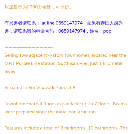
房屋售价为2900万泰铢，可议价。
.
有兴趣者请联系： at line 0659147974。如果有泰国人感兴
趣，请联系我的电话号码：0659147974，姓名：pop
.
————————————-
Selling two adjacent 4-story townhomes, located near the
MRT Purple Line station, Sutthisan Pier, just 1 kilometer
away.
.
Situated in Soi Vipavadi Rangsit 8
.
Townhome with 4 floors expandable up to 7 floors. Beams
were prepared since the initial construction.
.
Features include a total of 8 bedrooms, 10 bathrooms. The