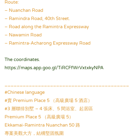
Route:
– Nuanchan Road
– Ramindra Road, 40th Street.
– Road along the Ramintra Expressway
– Nawamin Road
– Ramintra-Acharong Expressway Road
.
The coordinates.
https://maps.app.goo.gl/TiRCFfWrVxtxkyNPA
.
_________________________________________
#Chinese language
#賣 Premium Place 5 （高級廣場 5 酒店）
#3 層聯排別墅 – 4 張床、5 間浴室、起居區
Premium Place 5 （高級廣場 5）
Ekkamai-Ramintra Nuanchan 50 路
專案美觀大方，結構堅固氛圍