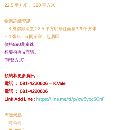
22.5 平方米， 320 平方米
.
物業詳細資訊
– 3 層聯排別墅 22.5 平方呎居住面積320平方米
– 4 張床、5 間浴室、起居區
價格890萬泰銖
想要擁有 #面議。
[聯繫方式]
.
預約和更多資訊：
電話 ： 081-4220606 = K.Vale
電話 ： 081-4220606
Link Add Line :
https://line.me/ti/p/cw5ybcSGnF
.
周邊景點 ：
– 時尚島