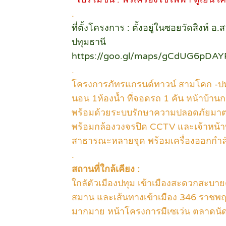
.
ที่ตั้งโครงการ : ตั้งอยู่ในซอยวัดสิงห์
ปทุมธานี
https://goo.gl/maps/gCdUG6pDA
.
โครงการภัทรแกรนด์ทาวน์ สามโคก -ปทุมธ
นอน 1ห้องน้ำ ที่จอดรถ 1 คัน หน้าบ้านก
พร้อมด้วยระบบรักษาความปลอดภัยมาต
พร้อมกล้องวงจรปิด CCTV และเจ้าหน้า
สาธารณะหลายจุด พร้อมเครื่องออกกำลั
.
สถานที่ใกล้เคียง :
ใกลัตัวเมืองปทุม เข้าเมืองสะดวกสะบา
สมาน และเส้นทางเข้าเมือง 346 ราชพฤ
มากมาย หน้าโครงการมีเซเว่น ตลาดนัดต
.