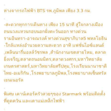
.
ห่างจากรถไฟฟ้า BTS รพ.ภูมิพล เพียง 3.3 กม.
.
-สะดวกทุกการเดินทาง เพียง 15 นาที สู่ใจกลางเมือง
ถนนวงแหวนรอบนอกฝั่งตะวันออก ทางด่วน
รามอินทรา-อาจณรงค์ ทางด่วนสุขาภิบาล5 พหลโยธิน
-ใกล้แหล่งอำนวยความสะดวก อาทิ แฟชั่นไอซ์แลนด์
,เพลินนารี่มอลล์วัชรพล ,สำนักงานเขตสายไหม, ตลาด
ยิ่งเจริญ,ตลาดถนอมมิตร,ตลาดวงศกร,มหาวิทยาลัย
เกษตรศาสตร์,มหาวิทยาลัยศรีปทุม,โรงเรียนนานาชาติ
ไทย-อเมริกัน ,โรงพยาบาลภูมิพล,โรงพยาบาลเซ็นทรัล
เยนเนอรัล
.
พิเศษ เคาน์เตอร์ครัวสวยๆของ Starmark พร้อมติดตั้ง
ที่ดูดควัน และเตาแม่เหล็กไฟฟ้า
.