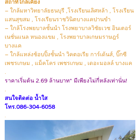
สถาที่ใกล้เคียง
– ใกล้มหาวิทยาลัยธนบุรี ,โรงเรียนเลิศหล้า , โรงเรียน
แสนสุขสม , โรงเรียนราชวินิตบางแคปานขำ
– ใกล้โรงพยบาลชั้นนำ โรงพยาบาลวิชัยเวช อินเตอร์
เนชั่นแนล หนองแขม , โรงพยาบาลเกษมราษฎร์
บางแค
– ใกล้แหล่งช้อบปิ้งชั้นนำ วิคตอเรีย การ์เด้นส์, บิ๊กซี
เพชรเกษม , แม็คโคร เพชรเกษม , เดอะมอลล์ บางแค
.
ราคาเริ่มต้น 2.69 ล้านบาท* มีเพียงไม่กี่หลังเท่านั่น!
.
สนใจติดต่อ น้ำใส
โทร.086-304-6058
.