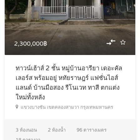
2,300,000฿
ทาวน์เฮ้าส์ 2 ชั้น หมู่บ้านอารียา เดอะคัล
เลอร์ส พร้อมอยู่ หทัยราษฎร์ แฟชั่นไอส์
แลนด์ บ้านมือสอง รีโนเวท ทาสี ตกแต่ง
ใหม่ทั้งหลัง
แขวงบางชัน เขตคลองสามวา กรุงเทพมหานคร
3
ห้องนอน
2
ห้องน้ำ
96
ตารางเมตร
18
ตารางวา