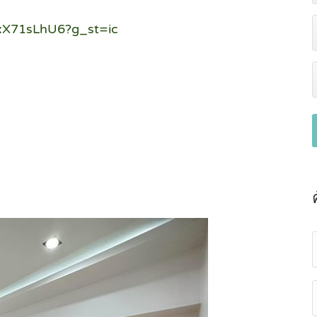
exX71sLhU6?g_st=ic