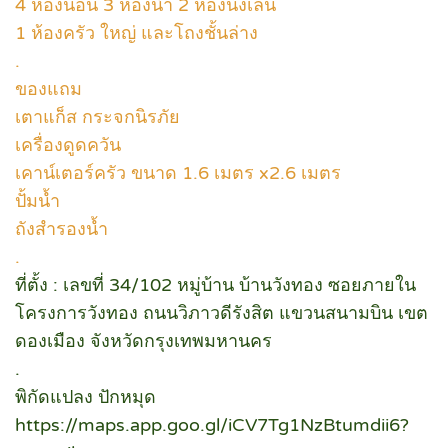
4 ห้องนอน 3 ห้องน้ำ 2 ห้องนั่งเล่น
1 ห้องครัว ใหญ่ และโถงชั้นล่าง
.
ของแถม
เตาแก็ส กระจกนิรภัย
เครื่องดูดควัน
เคาน์เตอร์ครัว ขนาด 1.6 เมตร x2.6 เมตร
ปั้มน้ำ
ถังสำรองน้ำ
.
ที่ตั้ง : เลขที่ 34/102 หมู่บ้าน บ้านวังทอง ซอยภายใน
โครงการวังทอง ถนนวิภาวดีรังสิต แขวนสนามบิน เขต
ดองเมือง จังหวัดกรุงเทพมหานคร
.
พิกัดแปลง ปักหมุด
https://maps.app.goo.gl/iCV7Tg1NzBtumdii6?