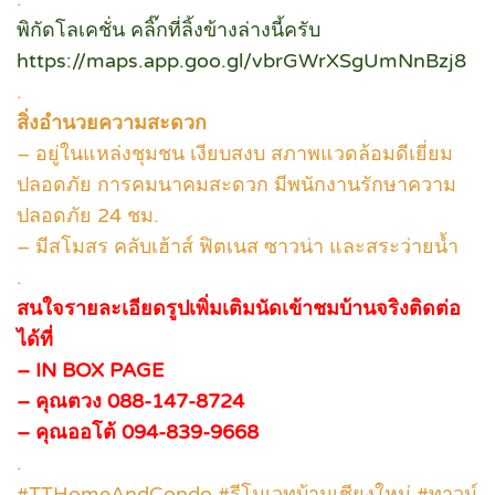
พิกัดโลเคชั่น คลิ๊กที่ลิ้งข้างล่างนี้ครับ
https://maps.app.goo.gl/vbrGWrXSgUmNnBzj8
.
สิ่งอำนวยความสะดวก
– อยู่ในแหล่งชุมชน เงียบสงบ สภาพแวดล้อมดีเยี่ยม
ปลอดภัย การคมนาคมสะดวก มีพนักงานรักษาความ
ปลอดภัย 24 ชม.
– มีสโมสร คลับเฮ้าส์ ฟิตเนส ซาวน่า และสระว่ายน้ำ
.
สนใจรายละเอียดรูปเพิ่มเติมนัดเข้าชมบ้านจริงติดต่อ
ได้ที่
– IN BOX PAGE
– คุณตวง 088-147-8724
– คุณออโต้ 094-839-9668
.
#TTHomeAndCondo #รีโนเวทบ้านเชียงใหม่ #ทาวน์