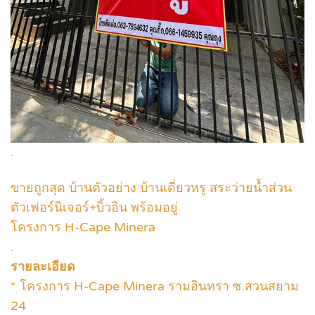
.
ขายถูกสุด บ้านตัวอย่าง บ้านเดี่ยวหรู สระว่ายน้ำส่วน
ตัวเฟอร์นิเจอร์+บิ้วอิน พร้อมอยู่
โครงการ H-Cape Minera
.
รายละเอียด
* โครงการ H-Cape Minera รามอินทรา ซ.สวนสยาม
24