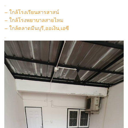
.
– ใกล้โรงเรียนสารสาสน์
– ใกล้โรงพยาบาลสายไหม
– ใกล้ตลาดมีนบุรี,ออเงิน,เอซี
.