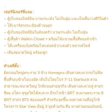
.
เฟอร์นิเจอร์ที่แถม :
– ตู้เก็บของบิลท์อิน บานกระเด้ง ไม่เก็บฝุ่น และเป็นชั้นวางทีวีในตัว
– โต๊ะบาร์ตรงระเบียงด้านนอก
– ตู้เก็บของบิลท์อินในห้องครัว บานกระเด้ง ไม่เก็บฝุ่น
– ตู้เสื้อผ้า Walkin Closet + พร้อมไม้แขวนเสื้อสีทองนำเข้า
– โต๊ะเครื่องแป้งพร้อมไฟแต่งหน้า/แต่งตัว หลากสไตล์
– เตียงขนาดใหญ่ พร้อมฟูก
.
ทำเลที่ตั้ง :
ติดถนนใหญ่พระราม 3 ข้าง Homepro เดินทางสะดวกรถไม่ติด
พื้นที่รอบข้างไม่แออัด เดินไปโฮมโปร 7-11 Starbuck สวน
สาธารณะขนาดใหญ่ ใกล้ถนนสายธุรกิจ เดินทางสะดวกสู่ สาทร
สีลม อโศก สุขุมวิทได้สะดวก มีรถไฟฟ้า BRT สะพานพระราม 9
BRT สาทร BTS ช่องนนทรี สำหรับจุดขึ้น-ลงทางด่วนที่อยู่ใกล้
โครงการ Star View มีอยู่ 3 จุดด้วยกัน คือ ทางด่วนถนนจันทน์,