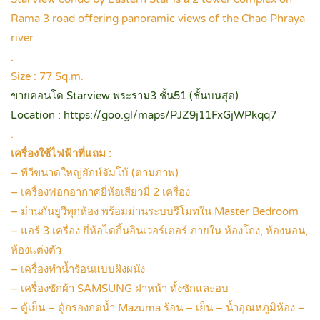
Rama 3 road offering panoramic views of the Chao Phraya
river
.
Size : 77 Sq.m.
ขายคอนโด Starview พระราม3 ชั้น51 (ชั้นบนสุด)
Location : https://goo.gl/maps/PJZ9j11FxGjWPkqq7
.
เครื่องใช้ไฟฟ้าที่แถม :
– ทีวีขนาดใหญ่ยักษ์จัมโบ้ (ตามภาพ)
– เครื่องฟอกอากาศยี่ห้อเสียวมี่ 2 เครื่อง
– ม่านกันยูวีทุกห้อง พร้อมม่านระบบรีโมทใน Master Bedroom
– แอร์ 3 เครื่อง ยี่ห้อไดกิ้นอินเวอร์เตอร์ ภายใน ห้องโถง, ห้องนอน,
ห้องแต่งตัว
– เครื่องทำน้ำร้อนแบบฝังผนัง
– เครื่องซักผ้า SAMSUNG ฝาหน้า ทั้งซักและอบ
– ตู้เย็น – ตู้กรองกดน้ำ Mazuma ร้อน – เย็น – น้ำอุณหภูมิห้อง –