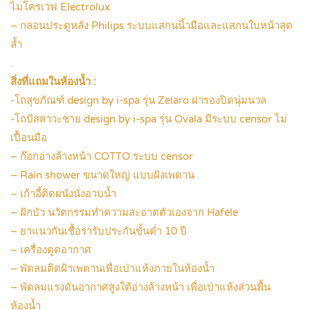
ไมโครเวฟ Electrolux
– กลอนประตูหลัง Philips ระบบแสกนนิ้วมือและแสกนใบหน้าสุด
ล้ำ
.
สิ่งที่แถมในห้องน้ำ :
-โถสุขภัณฑ์ design by i-spa รุ่น Zelaro ฝารองปิดนุ่มนวล
-โถปัสสาวะชาย design by i-spa รุ่น Ovala มีระบบ censor ไม่
เปื้อนมือ
– ก๊อกอ่างล้างหน้า COTTO ระบบ censor
– Rain shower ขนาดใหญ่ แบบฝังเพดาน
– เก้าอี้ติดผนังนั่งอาบน้ำ
– ฝักบัว นวัตกรรมทำความสะอาดตัวเองจาก Hafele
– ยาแนวกันเชื้อรารับประกันขั้นต่ำ 10 ปี
– เครื่องดูดอากาศ
– พัดลมติดฝ้าเพดานเพื่อเป่าแห้งภายในห้องน้ำ
– พัดลมแรงดันอากาศสูงใต้อ่างล้างหน้า เพื่อเป่าแห้งส่วนพื้น
ห้องน้ำ