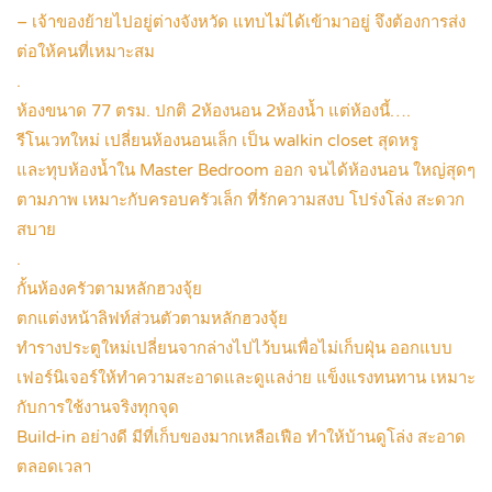
– เจ้าของย้ายไปอยู่ต่างจังหวัด แทบไม่ได้เข้ามาอยู่ จึงต้องการส่ง
ต่อให้คนที่เหมาะสม
.
ห้องขนาด 77 ตรม. ปกติ 2ห้องนอน 2ห้องน้ำ แต่ห้องนี้….
รีโนเวทใหม่ เปลี่ยนห้องนอนเล็ก เป็น walkin closet สุดหรู
และทุบห้องน้ำใน Master Bedroom ออก จนได้ห้องนอน ใหญ่สุดๆ
ตามภาพ เหมาะกับครอบครัวเล็ก ที่รักความสงบ โปร่งโล่ง สะดวก
สบาย
.
กั้นห้องครัวตามหลักฮวงจุ้ย
ตกแต่งหน้าลิฟท์ส่วนตัวตามหลักฮวงจุ้ย
ทำรางประตูใหม่เปลี่ยนจากล่างไปไว้บนเพื่อไม่เก็บฝุ่น ออกแบบ
เฟอร์นิเจอร์ให้ทำความสะอาดและดูแลง่าย แข็งแรงทนทาน เหมาะ
กับการใช้งานจริงทุกจุด
Build-in อย่างดี มีที่เก็บของมากเหลือเฟือ ทำให้บ้านดูโล่ง สะอาด
ตลอดเวลา