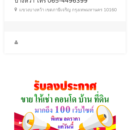
บางหว้า โทร 065-4496399
แขวงบางหว้า เขตภาษีเจริญ กรุงเทพมหานคร 10160