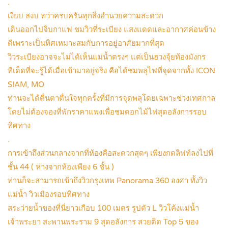
.
เงียบ สงบ ทว่าครบครันทุกสิ่งอำนวยความสะดวก
เดินออกไปจิบกาแฟ ชมวิวที่ระเบียง แสงแดดและอากาศค่อนข้าง
ดีเพราะเป็นทิศเหมาะสมกับการอยู่อาศัยมากที่สุด
วิวระเบียงอาจจะไม่ได้เห็นแม่น้ำตรงๆ แต่เป็นฮวงจุ้ยท้องมังกร
ทีเด็ดที่จะรู้ได้เมื่อเข้ามาอยู่จริง คือได้ชมพลุไฟที่จุดจากทั้ง ICON
SIAM, MO
ท่านจะได้ตื่นตาตื่นใจทุกครั้งที่มีการจุดพลุโดยเฉพาะช่วงเทศกาล
โดยไม่ต้องจองที่พักราคาแพงเพื่อชมดอกไม้ไฟสุดอลังการรอบ
ทิศทาง
.
การเข้าถึงส่วนกลางจากที่ห้องคือสะดวกสุดๆ เพียงกดลิฟท์ลงไปที่
ชั้น 44 ( ห่างจากห้องเพียง 6 ชั้น )
ท่านก็จะสามารถเข้าถึงวิวกรุงเทพ Panorama 360 องศา ทั้งวิว
แม่น้ำ วิวเมืองรอบทิศทาง
สระว่ายน้ำของที่นี่ยาวเกือบ 100 เมตร รูปตัว L วิวโค้งแม่น้ำ
เจ้าพระยา สะพานพระราม 9 สุดอลังการ สวยติด Top 5 ของ