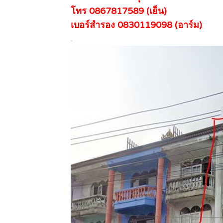
โทร 0867817589 (เย็น)
เบอร์สำรอง 0830119098 (อาร์ม)
.