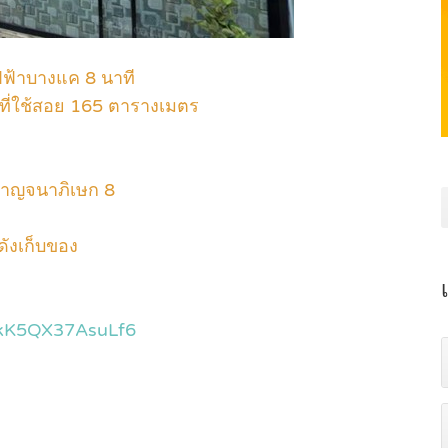
ฟฟ้าบางแค 8 นาที
ื้นที่ใช้สอย 165 ตารางเมตร
กาญจนาภิเษก 8
ดังเก็บของ
DkK5QX37AsuLf6