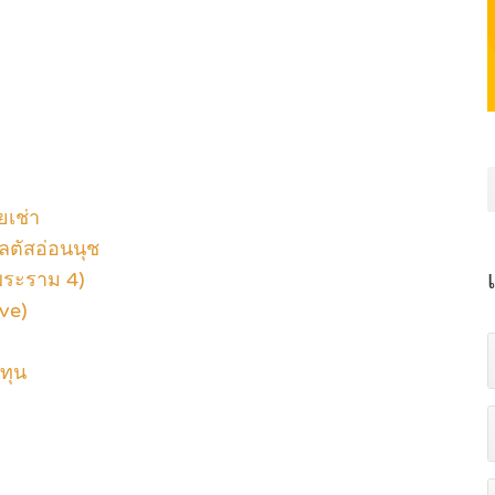
ยเช่า
โลตัสอ่อนนุช
พระราม 4)
rve)
ทุน