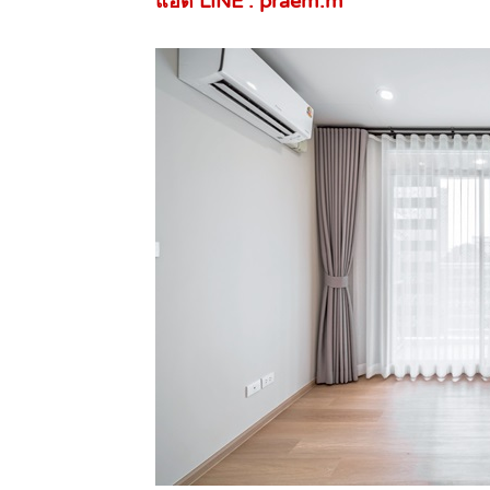
แอด LINE : praem.m