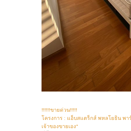
!!!!!!ขายด่วน!!!!!
โครงการ : แอ็บสแตร็กส์ พหลโยธิน พา
เจ้าของขายเอง*