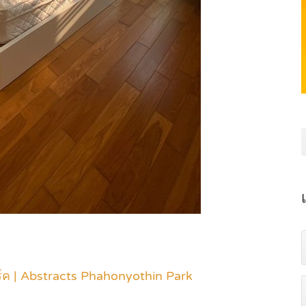
ร์ค | Abstracts Phahonyothin Park