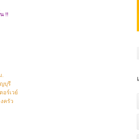
น !!
ม.
ญบุรี
ตอร์เวย์
องครัว