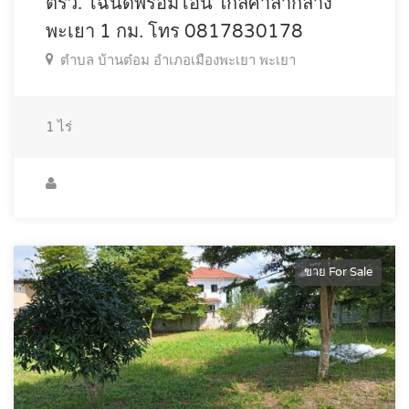
ตรว. โฉนดพร้อมโอน ใกล้ศาลากลาง
พะเยา 1 กม. โทร 0817830178
ตำบล บ้านต๋อม อำเภอเมืองพะเยา พะเยา
1
ไร่
ขาย For Sale