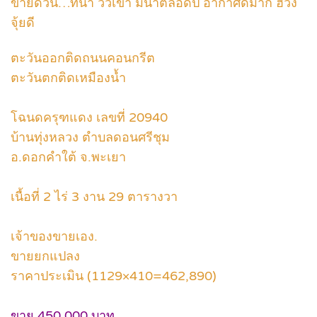
ขายด่วน…ที่นา วิวเขา มีน้ำตลอดปี อากาศดีมาก ฮวง
จุ้ยดี
ตะวันออกติดถนนคอนกรีต
ตะวันตกติดเหมืองน้ำ
โฉนดครุฑแดง เลขที่ 20940
บ้านทุ่งหลวง ตำบลดอนศรีชุม
อ.ดอกคำใต้ จ.พะเยา
เนื้อที่ 2 ไร่ 3 งาน 29 ตารางวา
เจ้าของขายเอง.
ขายยกแปลง
ราคาประเมิน (1129×410=462,890)
ขาย 450,000 บาท