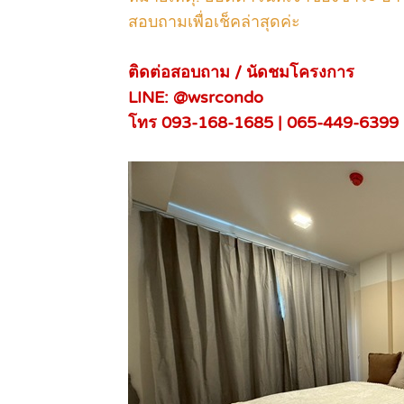
สอบถามเพื่อเช็คล่าสุดค่ะ
ติดต่อสอบถาม / นัดชมโครงการ
LINE: @wsrcondo
โทร 093-168-1685 | 065-449-6399