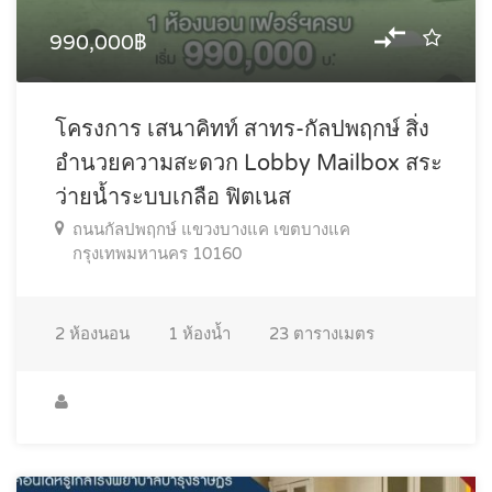
990,000฿
โครงการ เสนาคิทท์ สาทร-กัลปพฤกษ์ สิ่ง
อำนวยความสะดวก Lobby Mailbox สระ
ว่ายน้ำระบบเกลือ ฟิตเนส
ถนนกัลปพฤกษ์ แขวงบางแค เขตบางแค
กรุงเทพมหานคร 10160
2
ห้องนอน
1
ห้องน้ำ
23
ตารางเมตร