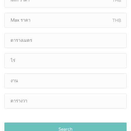
THB
THB
Search