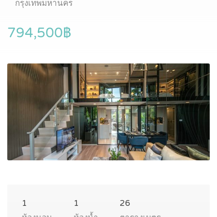
กรุงเทพมหานคร
794,500฿
1
1
26