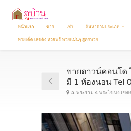
หน้าแรก
ขาย
เช่า
ค้นหาตามประเภท
หวยเด็ด เลขดัง หวยฟรี หวยแม่นๆ สูตรหวย
ขายดาวน์คอนโด ไน
มี 1 ห้องนอน Te
ถ. พระราม 4 พระโขนง เขต