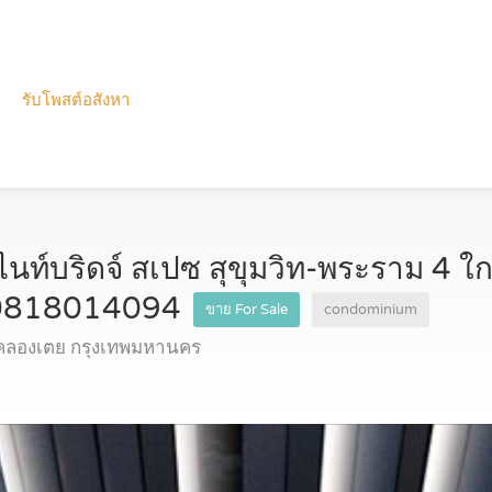
รับโพสต์อสังหา
ท์บริดจ์ สเปซ สุขุมวิท-พระราม 4 ใกล
l 0818014094
ขาย For Sale
condominium
คลองเตย กรุงเทพมหานคร