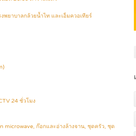
รงพยาบาลกล้วยน้ำไท และเอ็มควอเทียร์
m)
CTV 24 ชั่วโมง
t-in microwave, ก๊อกและอ่างล้างจาน, ชุดครัว, ชุด