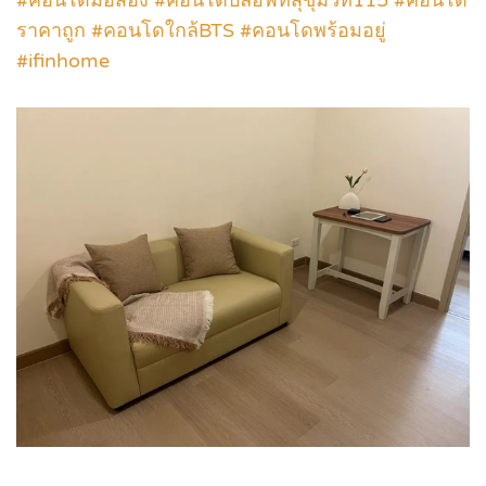
ราคาถูก #คอนโดใกล้BTS #คอนโดพร้อมอยู่
#ifinhome