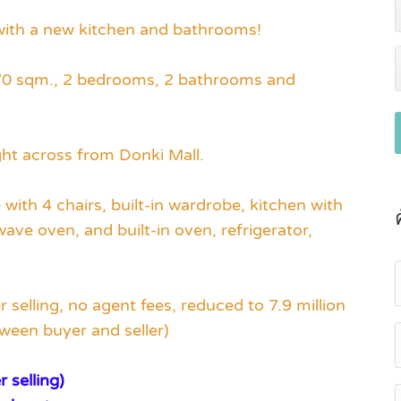
with a new kitchen and bathrooms!
, 70 sqm., 2 bedrooms, 2 bathrooms and
ght across from Donki Mall.
 with 4 chairs, built-in wardrobe, kitchen with
wave oven, and built-in oven, refrigerator,
 selling, no agent fees, reduced to 7.9 million
tween buyer and seller)
 selling)