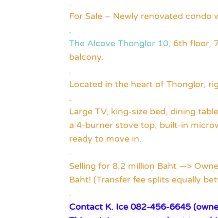
.
For Sale – Newly renovated condo 
.
The Alcove Thonglor 10
, 6th floor
balcony.
.
Located in the heart of Thonglor, ri
.
Large TV, king-size bed, dining table
a 4-burner stove top, built-in micro
ready to move in.
.
Selling for 8.2 million Baht —> Owner
Baht! (Transfer fee splits equally be
.
Contact K. Ice 082-456-6645 (owner