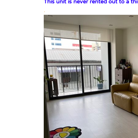
This unit is never rented out to a thi
.