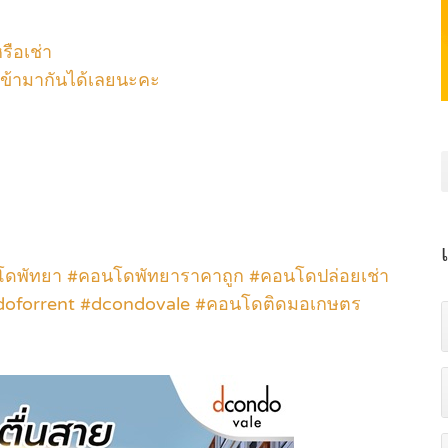
ือเช่า
เข้ามากันได้เลยนะคะ
ดพัทยา #คอนโดพัทยาราคาถูก #คอนโดปล่อยเช่า
ndoforrent #dcondovale #คอนโดติดมอเกษตร