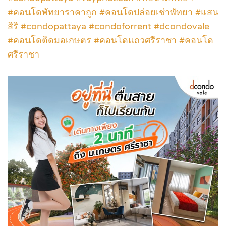
#คอนโดพัทยาราคาถูก #คอนโดปล่อยเช่าพัทยา #แสน
สิริ #condopattaya #condoforrent #dcondovale
#คอนโดติดมอเกษตร #คอนโดแถวศรีราชา #คอนโด
ศรีราชา