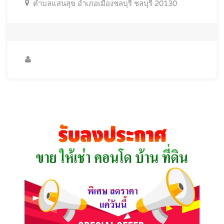
ตำบลแสนสุข อำเภอเมืองชลบุรี ชลบุรี 20130